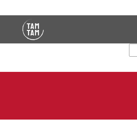
Ce 
veu
Mot