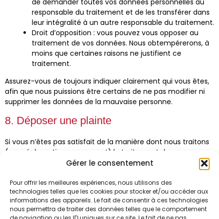
de demander toutes vos données personnelles au
responsable du traitement et de les transférer dans
leur intégralité à un autre responsable du traitement.
Droit d’opposition : vous pouvez vous opposer au
traitement de vos données. Nous obtempérerons, à
moins que certaines raisons ne justifient ce
traitement.
Assurez-vous de toujours indiquer clairement qui vous êtes,
afin que nous puissions être certains de ne pas modifier ni
supprimer les données de la mauvaise personne.
8. Déposer une plainte
Si vous n’êtes pas satisfait de la manière dont nous traitons
(une réclamation concernant) le traitement de vos
données personnelles, vous avez le droit de déposer une
Gérer le consentement
réclamation auprès de l’autorité de protection des données.
Pour offrir les meilleures expériences, nous utilisons des
9. Coordonnées
technologies telles que les cookies pour stocker et/ou accéder aux
informations des appareils. Le fait de consentir à ces technologies
nous permettra de traiter des données telles que le comportement
Troupe Tam Tam
de navigation ou les ID uniques sur ce site. Le fait de ne pas